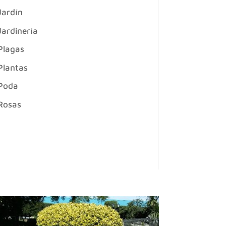
Jardín
Jardinería
Plagas
Plantas
Poda
Rosas