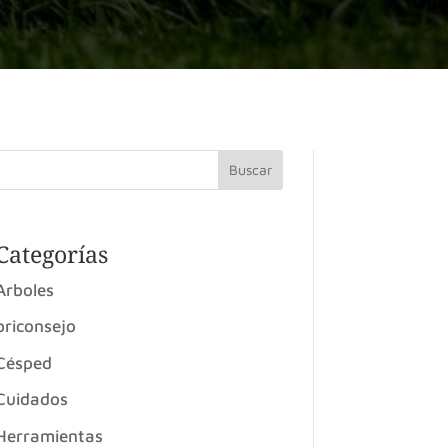
Buscar
Categorías
Arboles
briconsejo
Césped
Cuidados
Herramientas