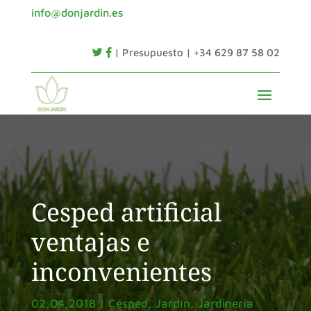
info@donjardin.es
| Presupuesto | +34 629 87 58 02
Cesped artificial
ventajas e
inconvenientes
02,04,2018
|
Césped
,
Jardín
,
Jardinería