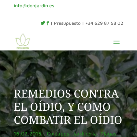
info@donjardin.es
| Presupuesto | +34 629 87 58 02
REMEDIOS CONTRA
EL OÍDIO, Y COMO
COMBATIR EL OÍDIO
16,02,2015
|
Cuidados
,
Jardinería
,
Plagas