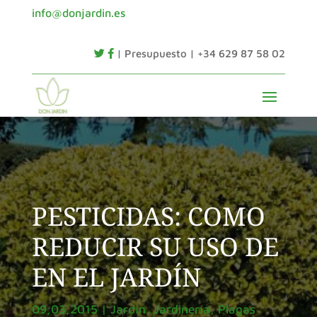
info@donjardin.es
| Presupuesto | +34 629 87 58 02
PESTICIDAS: COMO
REDUCIR SU USO DE
EN EL JARDÍN
09,03,2015
|
Jardín
,
Jardinería
,
Plagas